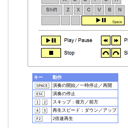
キー
動作
演奏の開始／一時停止／再開
SPACE
演奏の停止
ESC
スキップ：後方／前方
1
2
再生スピード：ダウン／アップ
4
5
2倍速再生
F2