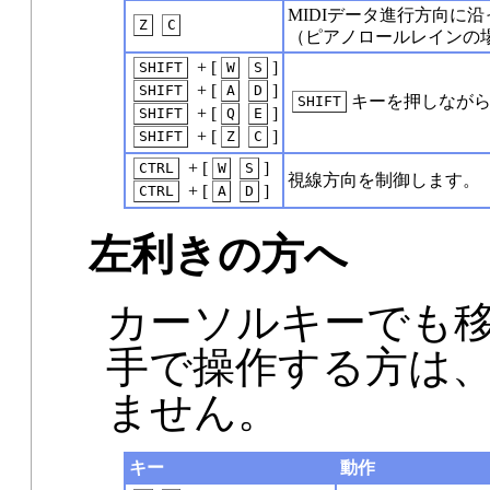
MIDIデータ進行方向に
Z
C
（ピアノロールレインの
+ [
]
SHIFT
W
S
+ [
]
SHIFT
A
D
キーを押しなが
SHIFT
+ [
]
SHIFT
Q
E
+ [
]
SHIFT
Z
C
+ [
]
CTRL
W
S
視線方向を制御します。
+ [
]
CTRL
A
D
左利きの方へ
カーソルキーでも移
手で操作する方は
ません。
キー
動作