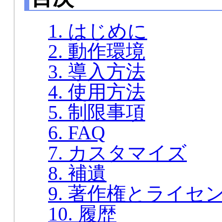
1. はじめに
2. 動作環境
3. 導入方法
4. 使用方法
5. 制限事項
6. FAQ
7. カスタマイズ
8. 補遺
9. 著作権とライセ
10. 履歴