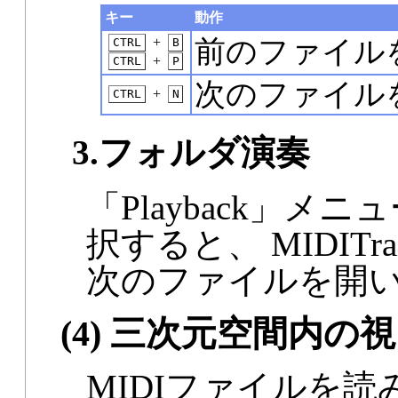
キー
動作
+
前のファイル
CTRL
B
+
CTRL
P
次のファイル
+
CTRL
N
3.フォルダ演奏
「Playback」メニュー
択すると、 MIDIT
次のファイルを開
(4) 三次元空間内の
MIDIファイルを