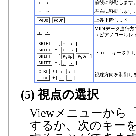
前後に移動します
↑
↓
左右に移動します
←
→
上昇下降します。
PgUp
PgDn
MIDIデータ進行
,
.
（ピアノロールレ
+ [
]
SHIFT
↑
↓
+ [
]
SHIFT
←
→
キーを押
SHIFT
+ [
]
SHIFT
PgUp
PgDn
+ [
]
SHIFT
,
.
+ [
]
CTRL
↑
↓
視線方向を制御し
+ [
]
CTRL
←
→
(5) 視点の選択
Viewメニューから「Vie
するか、次のキー