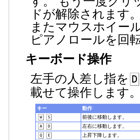
す。 もう一度クリ
ドが解除されます
またマウスホイー
ピアノロールを回
キーボード操作
左手の人差し指を
D
載せて操作します
キー
動作
前後に移動します。
W
S
左右に移動します。
A
D
上昇下降します。
Q
E